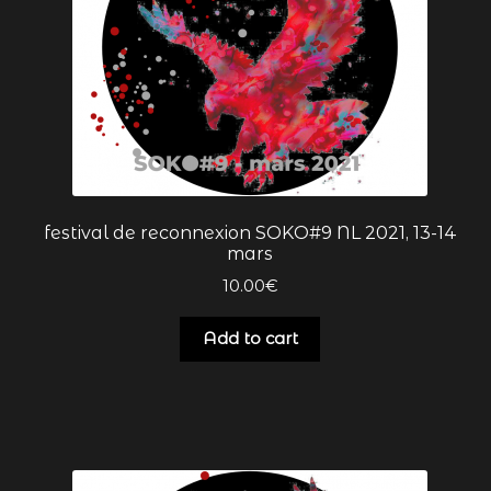
festival
Francis GAUTHIER
Hipolythée
illustrations
festival de reconnexion SOKO#9 NL 2021, 13-14
mars
JAGUAR
10.00
€
JAGUAR replay
Add to cart
les auteurs que nous soutenons
livres