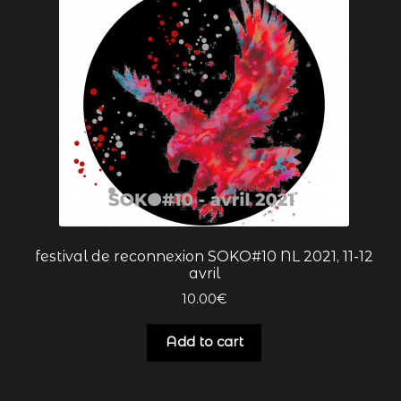
livres d’Anne Ju’
Mentions Légales
mon compte
nouvelle lune
nouvelle lune replay
panier
festival de reconnexion SOKO#10 NL 2021, 11-12
avril
pleine lune
10.00
€
pleine lune replay
Add to cart
PLUME