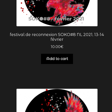
ateliers Nature Eaux Pattes
ateliers OsmOse
festival de reconnexion SOKO#8 NL 2021, 13-14
CASTOR
février
10.00
€
CASTOR replay
Add to cart
cérémonies
Claudine BAILLY
COBRA
COBRA replay