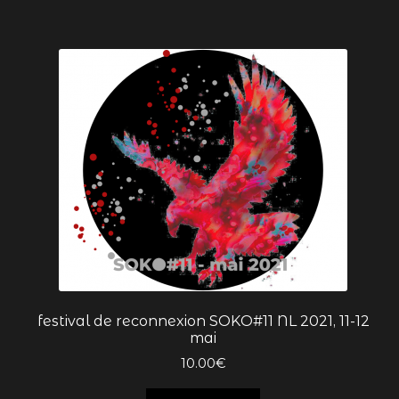
PLUME replay
supervisions
supervisions MAHALO #3
supervisions MAHALO #1
supervisions MAHALO #2
supervisions OsmOse #1
TRUITE
festival de reconnexion SOKO#11 NL 2021, 11-12
mai
TRUITE replay
10.00
€